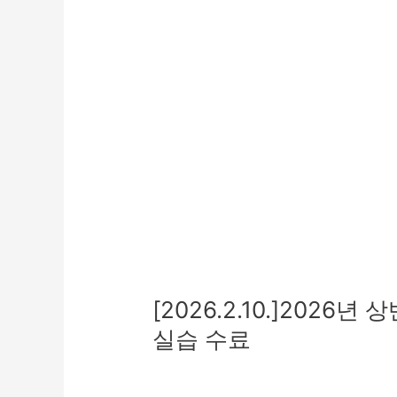
현
장
실
습
수
료
[2026.2.10.]202
실습 수료
실습활동
/
관리자