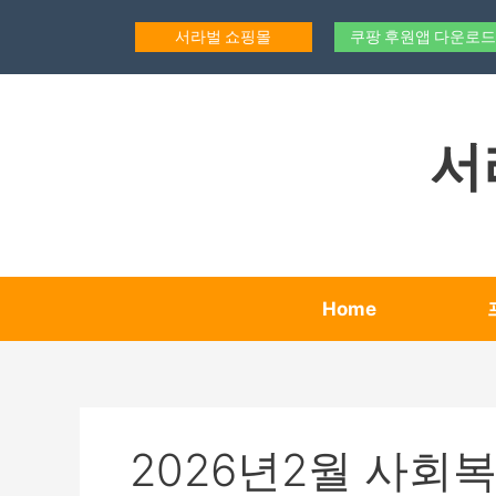
콘
텐
서라벌 쇼핑몰
쿠팡 후원앱 다운로드
츠
로
건
너
서
뛰
기
Home
2026년2월 사