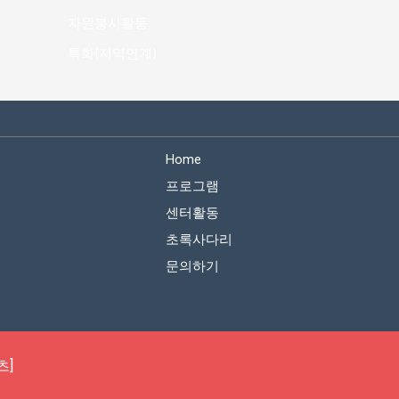
자원봉사활동
특화(지역연계)
Home
프로그램
센터활동
초록사다리
문의하기
츠]