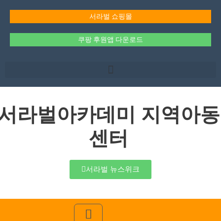
콘
텐
서라벌 쇼핑몰
츠
로
쿠팡 후원앱 다운로드
건
너
뛰
기
서라벌아카데미 지역아동
센터
서라벌 뉴스위크