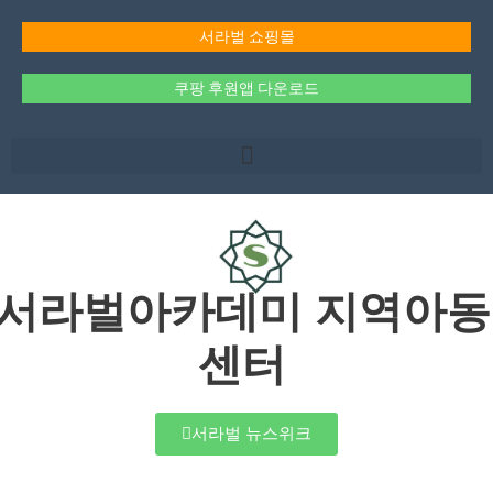
콘
텐
서라벌 쇼핑몰
츠
로
쿠팡 후원앱 다운로드
건
너
뛰
기
서라벌아카데미 지역아동
센터
서라벌 뉴스위크