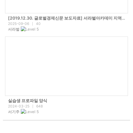
[2019.12.30. 글로벌경제신문 보도자료] 서라벌아카데미 지역아동센터 박중규 원장 인터뷰 “저소득층 아이들 공부에 대한 꿈 놓지 않길”
2025-09-06
40
|
서라벌
실습생 프로파일 양식
2024-03-25
648
|
서기주