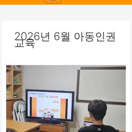
2026년 6월 아동인권
교육
[2026
년
6
월
아
동
인
권
교
육]