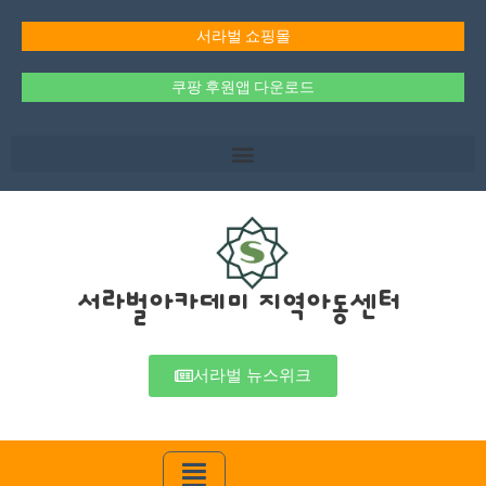
콘
텐
서라벌 쇼핑몰
츠
로
쿠팡 후원앱 다운로드
건
너
뛰
기
서라벌아카데미 지역아동센터
서라벌 뉴스위크