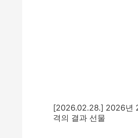
교
합
격
의
결
과
선
물
[2026.02.28.] 20
격의 결과 선물
교육
,
보호
,
특화(지역연계)
/
관리자