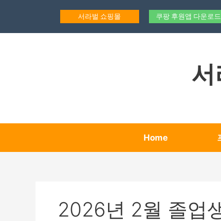
콘
텐
서라벌 쇼핑몰
쿠팡 후원앱 다운로드
츠
로
건
너
서
뛰
기
Home
2026년 2월 졸업