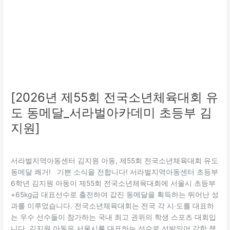
대
회
유
도
동
메
달
_
서
[2026년 제55회 전국소년체육대회 유
라
도 동메달_서라벌아카데미 초등부 김
벌
아
지원]
카
문화
,
특화(지역연계)
/
관리자
데
미
서라벌지역아동센터 김지원 아동, 제55회 전국소년체육대회 유도
초
동메달 쾌거! 기쁜 소식을 전합니다! 서라벌지역아동센터 초등부
등
6학년 김지원 아동이 제55회 전국소년체육대회에 서울시 초등부
부
+65kg급 대표선수로 출전하여 값진 동메달을 획득하는 뛰어난 성
김
과를 이루었습니다. 전국소년체육대회는 전국 각 시·도를 대표하
지
는 우수 선수들이 참가하는 국내 최고 권위의 학생 스포츠 대회입
원]
니다. 김지원 아동은 서울시를 대표하는 선수로 선발되어 강한 책