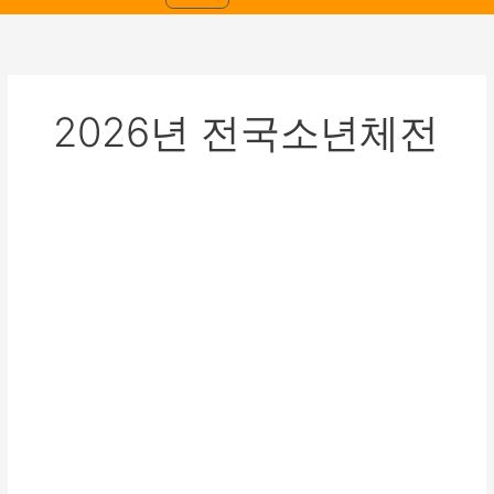
2026년 전국소년체전
[2026
년
제
55
회
전
국
소
년
체
육