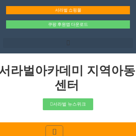
콘
텐
서라벌 쇼핑몰
츠
로
쿠팡 후원앱 다운로드
건
너
뛰
기
서라벌아카데미 지역아동
센터
서라벌 뉴스위크