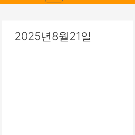
2025년8월21일
2025
년
8
월
21
일
비
대
면
영
양