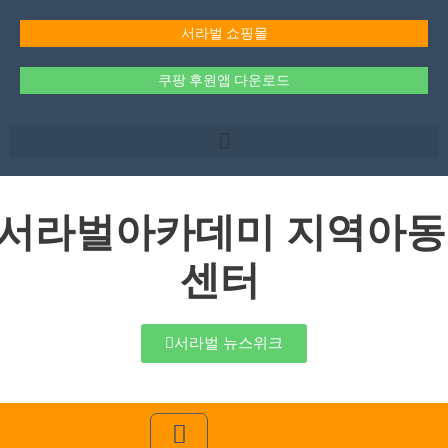
콘
텐
서라벌 쇼핑몰
츠
로
쿠팡 후원앱 다운로드
건
너
뛰
기
서라벌아카데미 지역아동
센터
서라벌 뉴스위크