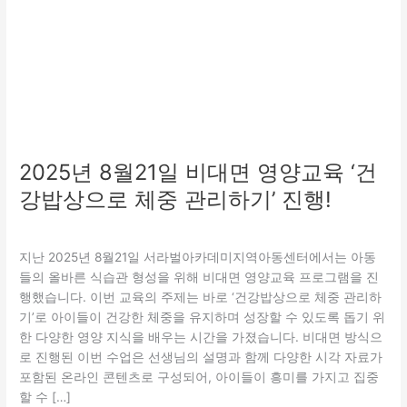
교
육
‘건
강
밥
상
으
로
체
2025년 8월21일 비대면 영양교육 ‘건
중
강밥상으로 체중 관리하기’ 진행!
관
리
보호
,
특화(지역연계)
/
관리자
하
지난 2025년 8월21일 서라벌아카데미지역아동센터에서는 아동
기’
들의 올바른 식습관 형성을 위해 비대면 영양교육 프로그램을 진
진
행했습니다. 이번 교육의 주제는 바로 ‘건강밥상으로 체중 관리하
행!
기’로 아이들이 건강한 체중을 유지하며 성장할 수 있도록 돕기 위
한 다양한 영양 지식을 배우는 시간을 가졌습니다. 비대면 방식으
로 진행된 이번 수업은 선생님의 설명과 함께 다양한 시각 자료가
포함된 온라인 콘텐츠로 구성되어, 아이들이 흥미를 가지고 집중
할 수 […]