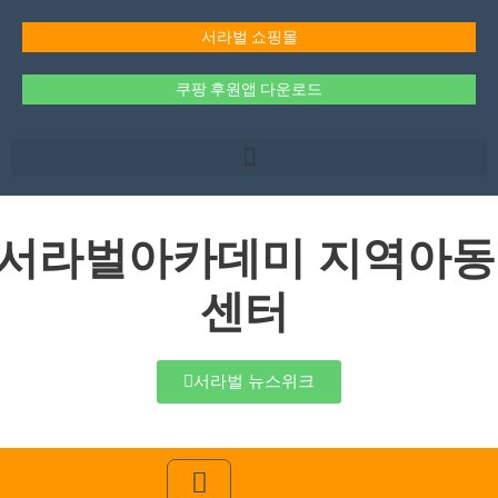
콘
텐
서라벌 쇼핑몰
츠
로
쿠팡 후원앱 다운로드
건
너
뛰
기
서라벌아카데미 지역아동
센터
서라벌 뉴스위크