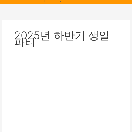
2025년 하반기 생일
파티
[2025.12.24.]2025
년
하
반
기
생
일
파
티
및