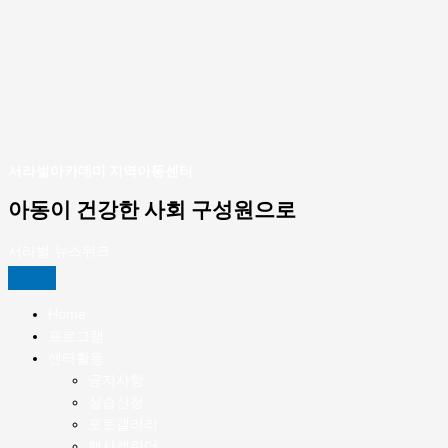
테
이
션
진
행
서라벌아카데미 지역아동센터
아동이 건강한 사회 구성원으로
서라벌 뉴스위크
Home
프로그램
센터활동
공지사항
실습신청
포토갤러리
행사캘린더