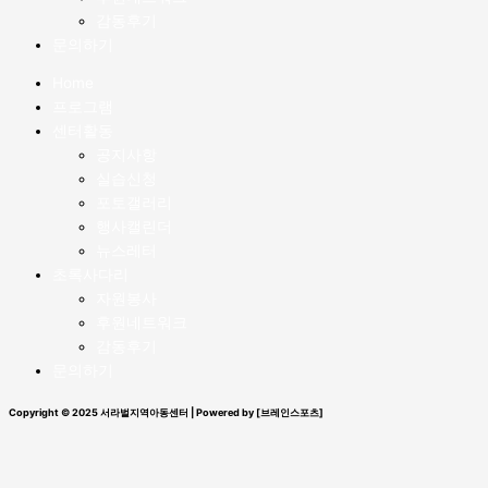
감동후기
문의하기
Home
프로그램
센터활동
공지사항
실습신청
포토갤러리
행사캘린더
뉴스레터
초록사다리
자원봉사
후원네트워크
감동후기
문의하기
Copyright © 2025 서라벌지역아동센터 | Powered by [브레인스포츠]