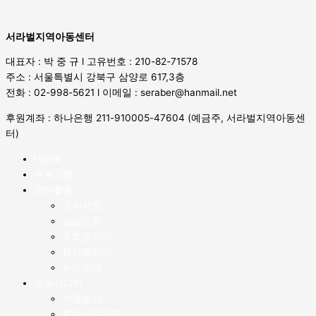
서라벌지역아동센터
대표자 : 박 중 규 l 고유번호 : 210-82-71578
주소 : 서울특별시 강북구 삼양로 617,3층
전화 : 02-998-5621 l 이메일 : seraber@hanmail.net
후원계좌 : 하나은행 211-910005-47604 (예금주, 서라벌지역아동센
터)
Home
프로그램
센터활동
공지사항
실습신청
포토갤러리
행사캘린더
뉴스레터
초록사다리
자원봉사
후원네트워크