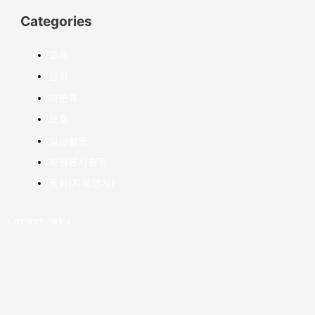
Categories
교육
문화
미분류
보호
실습활동
자원봉사활동
특화(지역연계)
ㅣ 개인정보처리방침 ㅣ