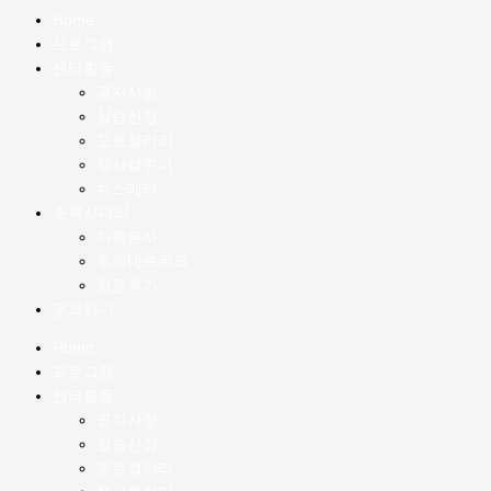
Home
프로그램
센터활동
공지사항
실습신청
포토갤러리
행사캘린더
뉴스레터
초록사다리
자원봉사
후원네트워크
감동후기
문의하기
Home
프로그램
센터활동
공지사항
실습신청
포토갤러리