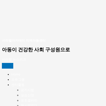
엔
연
진
중
테
계
행
관
이
방
리
션
문
하
실
교
기’
시]
육
진
진
행!
행
서라벌아카데미 지역아동센터
아동이 건강한 사회 구성원으로
서라벌 뉴스위크
Home
프로그램
센터활동
공지사항
실습신청
포토갤러리
행사캘린더