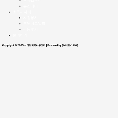
행사캘린더
뉴스레터
초록사다리
자원봉사
후원네트워크
감동후기
문의하기
Copyright © 2025 서라벌지역아동센터 | Powered by [브레인스포츠]