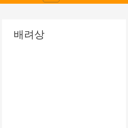
배려상
[2025.12.24.]2025
년
하
반
기
생
일
파
티
및
시