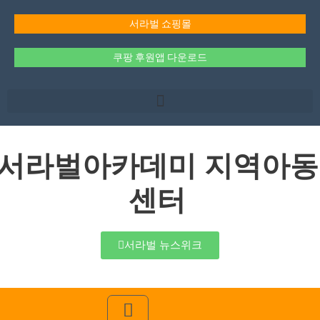
콘
텐
서라벌 쇼핑몰
츠
로
쿠팡 후원앱 다운로드
건
너
뛰
기
서라벌아카데미 지역아동
센터
서라벌 뉴스위크