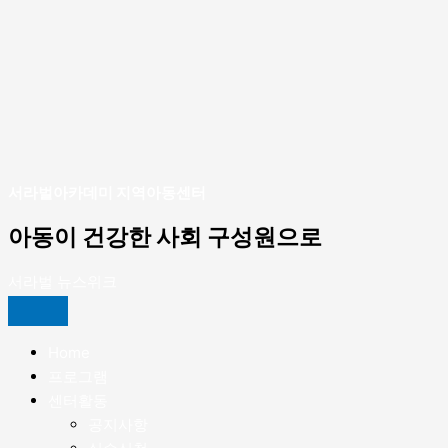
배
및
전
기
보
수
공
사
서라벌아카데미 지역아동센터
완
아동이 건강한 사회 구성원으로
료]
서라벌 뉴스위크
Home
프로그램
센터활동
공지사항