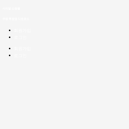
콘
[2026
서라벌 쇼핑몰
텐
년
츠
서
쿠팡 후원앱 다운로드
로
울
회원가입
건
시
로그인
너
강
뛰
북
회원가입
기
구
로그인
환
경
개
선
비
지
원
사
업
_
도