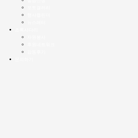
실습신청
포토갤러리
행사캘린더
뉴스레터
초록사다리
자원봉사
후원네트워크
감동후기
문의하기