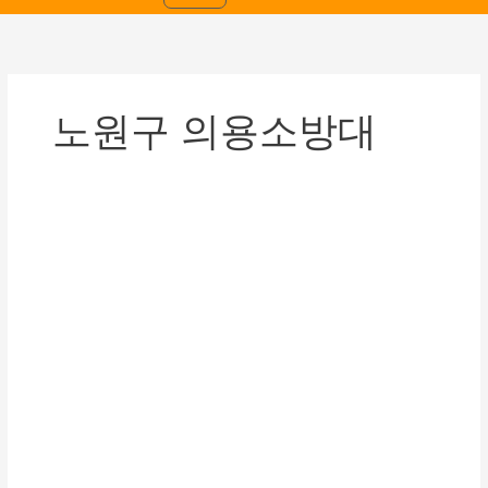
노원구 의용소방대
[2026
년
상
반
기
소
방
안
전
교
육