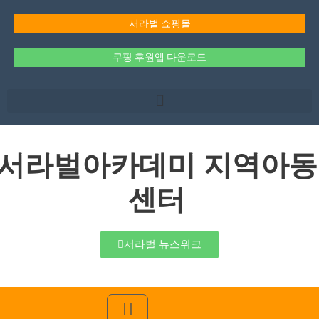
콘
텐
서라벌 쇼핑몰
츠
로
쿠팡 후원앱 다운로드
건
너
뛰
기
서라벌아카데미 지역아동
센터
서라벌 뉴스위크