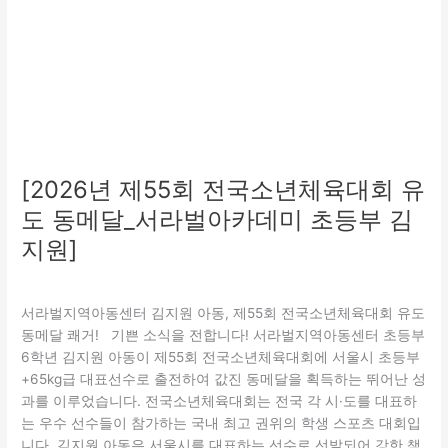
대
회
유
도
동
메
달
_
서
[2026년 제55회 전국소년체육대회 유
라
도 동메달_서라벌아카데미 초등부 김
벌
아
지원]
카
문화
,
특화(지역연계)
/
관리자
데
미
서라벌지역아동센터 김지원 아동, 제55회 전국소년체육대회 유도
초
동메달 쾌거! 기쁜 소식을 전합니다! 서라벌지역아동센터 초등부
등
6학년 김지원 아동이 제55회 전국소년체육대회에 서울시 초등부
부
+65kg급 대표선수로 출전하여 값진 동메달을 획득하는 뛰어난 성
김
과를 이루었습니다. 전국소년체육대회는 전국 각 시·도를 대표하
지
는 우수 선수들이 참가하는 국내 최고 권위의 학생 스포츠 대회입
원]
니다. 김지원 아동은 서울시를 대표하는 선수로 선발되어 강한 책