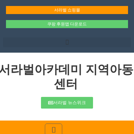
콘
텐
서라벌 쇼핑몰
츠
로
쿠팡 후원앱 다운로드
건
너
뛰
기
서라벌아카데미 지역아동
센터
서라벌 뉴스위크