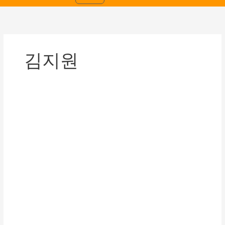
김지원
[2026
년
제
55
회
전
국
소
년
체
육