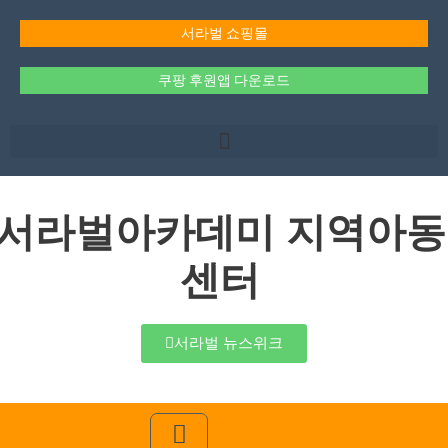
콘
텐
서라벌 쇼핑몰
츠
로
쿠팡 후원앱 다운로드
건
너
뛰
기
서라벌아카데미 지역아동
센터
서라벌 뉴스위크