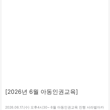
월
아
동
인
권
교
육]
[2026년 6월 아동인권교육]
교육
,
보호
/
관리자
2026.06.17.(수) 오후4시30~ 6월 아동인권교육 진행 서라벌아카