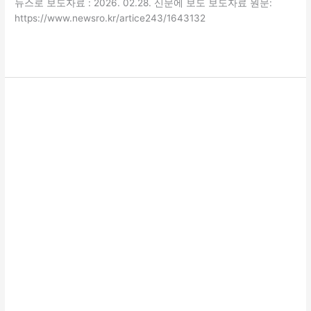
뉴스로 보도자료 : 2026. 02.28. 신문에 보도 보도자료 원문:
https://www.newsro.kr/artice243/1643132
더 읽기"
[2025.10.15.
하
반
기
소
방
대
피
훈
련
실
시]