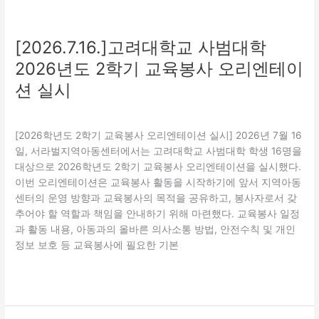
육
봉
사
[2026.7.16.]고려대학교 사범대학
오
2026년도 2학기 교육봉사 오리엔테이
리
엔
션 실시
테
교육
,
자원봉사활동
,
특화(지역연계)
/
관리자
이
션
[2026학년도 2학기 교육봉사 오리엔테이션 실시] 2026년 7월 16
실
일, 서라벌지역아동센터에서는 고려대학교 사범대학 학생 16명을
시
대상으로 2026학년도 2학기 교육봉사 오리엔테이션을 실시했다.
이번 오리엔테이션은 교육봉사 활동을 시작하기에 앞서 지역아동
센터의 운영 방향과 교육봉사의 목적을 공유하고, 봉사자로서 갖
추어야 할 역할과 책임을 안내하기 위해 마련했다. 교육봉사 일정
과 활동 내용, 아동과의 올바른 의사소통 방법, 안전수칙 및 개인
정보 보호 등 교육봉사에 필요한 기본
더 읽기"