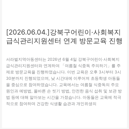
리
지
원
센
터
[2026.06.04.]강북구어린이·사회복지
연
급식관리지원센터 연계 방문교육 진행
계
방
교육
,
보호
,
특화(지역연계)
/
관리자
문
서라벌지역아동센터는 2026년 6월 4일 강북구어린이·사회복지
교
급식관리지원센터와 연계하여 「여름철 식중독 주의하기」를 주
육
제로 방문교육을 진행하였습니다. 이번 교육은 오후 3시부터 3시
진
30분까지 진행되었으며, 낮 시간대에 이루어져 초등학생 아동들
행
을 중심으로 참여하였습니다. 교육에서는 여름철 식중독의 주요
원인과 예방법, 올바른 손 씻기 방법, 안전한 음식 섭취 및 보관 방
법 등에 대해 알아보는 시간을 가졌습니다. 아동들은 교육에 적극
적으로 참여하며 건강한 식생활 습관과 개인위생의
더 읽기"