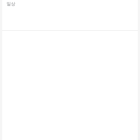
일상
더 읽기"
[2026.06.04.]
강
북
구
어
린
이
·
사
회
복
지
급
식
관