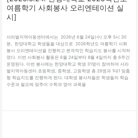
엔
여름학기 사회봉사 오리엔테이션 실
테
이
시]
션
교육
,
자원봉사활동
/
관리자
실
시]
서라벌지역아동센터에서는 2026년 6월 24일(수) 오후 5시 30
분, 한양대학교 학생들을 대상으로 2026학년도 여름학기 사회
봉사 오리엔테이션을 진행하고 본격적인 학습지도 봉사를 시작하
였다. 이번 사회봉사 활동은 6월 24일부터 8월 4일까지 총 6주간
운영된다. 이번 봉사에는 한양대학교 학생 31명이 참여하여 서라
벌지역아동센터 초등학생, 중학생, 고등학생 총 29명과 1대1 맞춤
형 학습지도를 진행하게 된다. 대학생 봉사자들은 학생들의 학습
수준과 필요에 맞추어 수학과 영어 과목을
더 읽기"
[2026
년
6