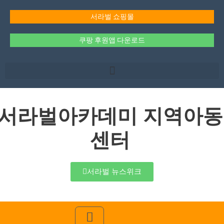
콘
텐
서라벌 쇼핑몰
츠
로
쿠팡 후원앱 다운로드
건
너
뛰
기
서라벌아카데미 지역아동
센터
서라벌 뉴스위크