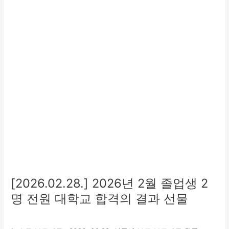
월
졸
업
생
2
명
전
원
대
학
교
합
격
의
결
과
[2026.02.28.] 2026년 2월 졸업생 2
선
명 전원 대학교 합격의 결과 선물
물
교육
,
보호
,
특화(지역연계)
/
관리자