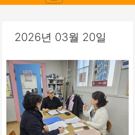
2026년 03월 20일
[2026.3.19.]
2026
년
3
월
사
회
복
지
현
장