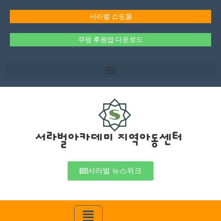
콘
텐
서라벌 쇼핑몰
츠
로
쿠팡 후원앱 다운로드
건
너
뛰
기
서라벌아카데미 지역아동센터
서라벌 뉴스위크