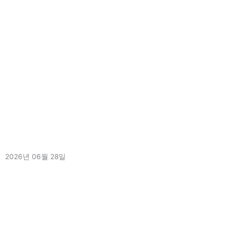
더 보기 »
[2026년 서울시 강북구 환경개선비지원사업_도배 및 전기 보수 공사
완료]
2026년 06월 28일
더 보기 »
ㅣ 개인정보처리방침 ㅣ