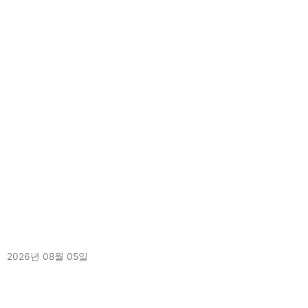
[2026.8.3.] 2026년 서라벌지역아동센터 문예활동지원사업_실내클
라이밍체험활동
2026년 08월 05일
더 보기 »