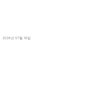
[2026.7.16.]고려대학교 사범대학 2026년도 2학기 교육봉사 오리엔
테이션 실시
2026년 07월 16일
더 보기 »