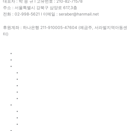
대표자 : 박 중 규 l 고유번호 : 210-82-71578
주소 : 서울특별시 강북구 삼양로 617,3층
전화 : 02-998-5621 l 이메일 : seraber@hanmail.net
후원계좌 : 하나은행 211-910005-47604 (예금주, 서라벌지역아동센
터)
Home
프로그램
센터활동
공지사항
실습신청
포토갤러리
행사캘린더
뉴스레터
초록사다리
자원봉사
후원네트워크
감동후기
문의하기