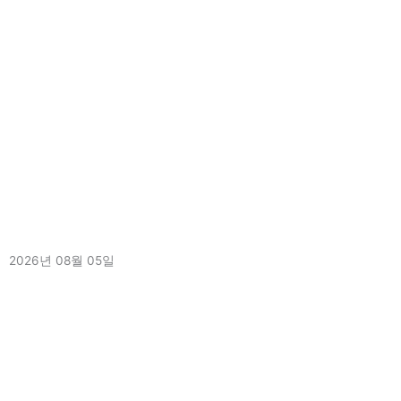
[2026.8.3.]8월 1주차 사회복지현장실습 수료
2026년 08월 05일
더 보기 »