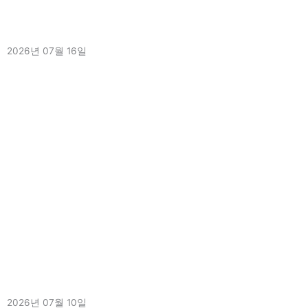
[2026.7.16.]삼육보건대학교와 MOU체결
2026년 07월 16일
더 보기 »
[2026.7.9.]7월 이달의 도서 입고
2026년 07월 10일