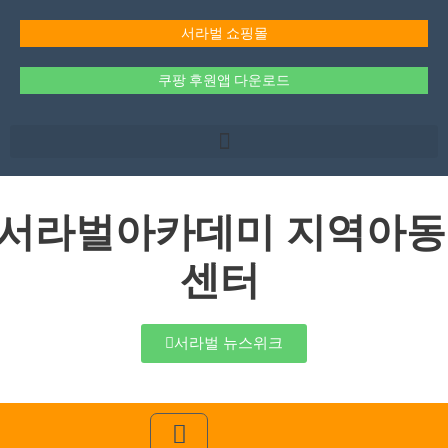
콘
텐
서라벌 쇼핑몰
츠
로
쿠팡 후원앱 다운로드
건
너
뛰
기
서라벌아카데미 지역아동
센터
서라벌 뉴스위크