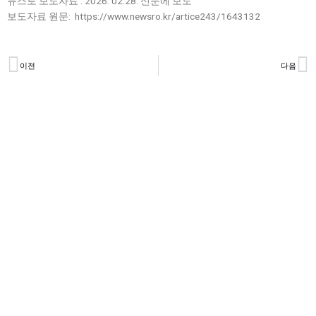
뉴스로 보도자료 : 2026. 02.28. 신문에 보도
보도자료 원문: https://www.newsro.kr/artice243/1643132
Prev
N
이전
다음