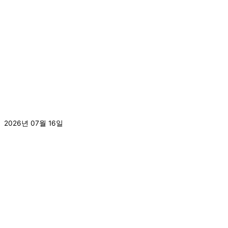
[2026.7.16.]고려대학교 사범대학 2026년도 2학기 교육봉
사 오리엔테이션 실시
2026년 07월 16일
더 보기 »