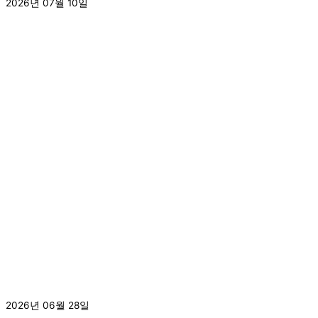
2026년 07월 10일
더 보기 »
[2026년 서울시 강북구 환경개선비지원사업_도배 및 전기
보수 공사 완료]
2026년 06월 28일