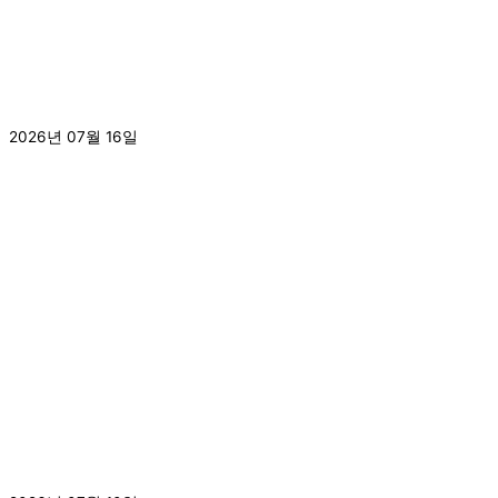
[2026.7.16.]삼육보건대학교와 MOU체결
2026년 07월 16일
더 보기 »
[2026.7.9.]7월 이달의 도서 입고