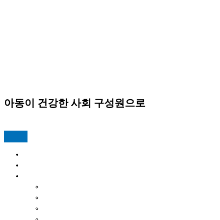
서라벌아카데미 지역아동센터
아동이 건강한 사회 구성원으로
서라벌 뉴스위크
Home
프로그램
센터활동
공지사항
실습신청
포토갤러리
행사캘린더