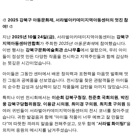
🎨
2025 강북구 아동문화제, 서라벌아카데미지역아동센터의 멋진 참
여!
🎨
지난
2025년 10월 24일(금)
, 서라벌아카데미지역아동센터는
강북구
지역아동센터연합회
가 주최한
2025년 아동문화제
에 참여했습니다.
이번 행사는
강북구문화예술회관 소나무홀
에서 열렸으며, 우리 아이
들이 정성껏 만든 다양한 작품을 전시하고 지역주민들과 함께 감상하
는 뜻깊은 시간이었습니다.
아이들은 그동안 센터에서 배운 창의력과 표현력을 마음껏 발휘해 멋
진 그림과 공예품을 선보였습니다. 전시장을 찾은 관람객들은 아이들
의 순수한 감성과 상상력이 담긴 작품들에 감탄을 아끼지 않았습니다.
특히나 이번 전시회에서는
이순희 강북구청장
,
천준호 국회의원
,
박진
웅 강북구당협위원장
,
이용균 시의원
,
최미경 구의원
,
최치효 구의원
등
여러 귀빈들이 서라벌아카데미지역아동센터의 전시 코너를 찾아주셨
습니다. 귀한 발걸음과 함께 “아이들 작품이 너무 예쁘고 잘 만들었
다”며 따뜻한 격려의 말씀을 전해주셨고, 모두 함께 “
서라벌 화이팅!
”을
외치며 응원의 메시지를 남겨주셨습니다.