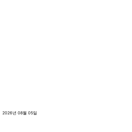
Prev
이전
다음
Next
[2026.8.3.] 2026년 서라벌지역아동센터 문예활동지원사
업_실내클라이밍체험활동
2026년 08월 05일
더 보기 »