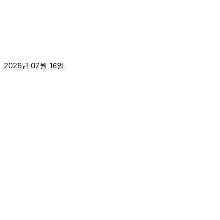
[2026.7.16.]고려대학교 사범대학 2026년도 2학기
2026년 07월 16일
더 보기 »
[2026.7.16.]삼육보건대학교와 MOU체결