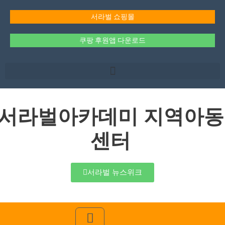
콘
텐
서라벌 쇼핑몰
츠
로
쿠팡 후원앱 다운로드
건
너
뛰
기
서라벌아카데미 지역아동
센터
서라벌 뉴스위크