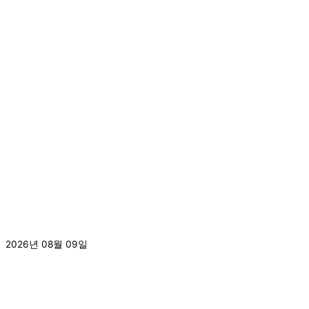
Prev
이전
다음
Next
[2026.8.7.] 2026년 신나는 여름캠프, 시원한 물놀이
2026년 08월 09일
더 보기 »