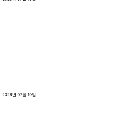
더 보기 »
[2026.7.9.]7월 이달의 도서 입고
2026년 07월 10일
더 보기 »
ㅣ 개인정보처리방침 ㅣ