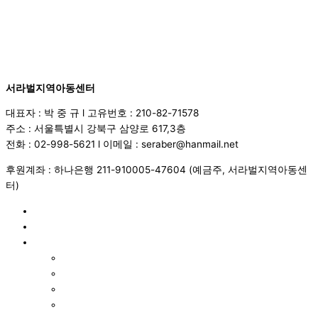
서라벌지역아동센터
대표자 : 박 중 규 l 고유번호 : 210-82-71578
주소 : 서울특별시 강북구 삼양로 617,3층
전화 : 02-998-5621 l 이메일 : seraber@hanmail.net
후원계좌 : 하나은행 211-910005-47604 (예금주, 서라벌지역아동센
터)
Home
프로그램
센터활동
공지사항
실습신청
포토갤러리
행사캘린더