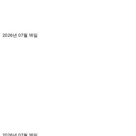
[2026.7.16.]고려대학교 사범대학 2026년도 2학기 교육봉
사 오리엔테이션 실시
2026년 07월 16일
더 보기 »
[2026.7.16.]삼육보건대학교와 MOU체결
2026년 07월 16일