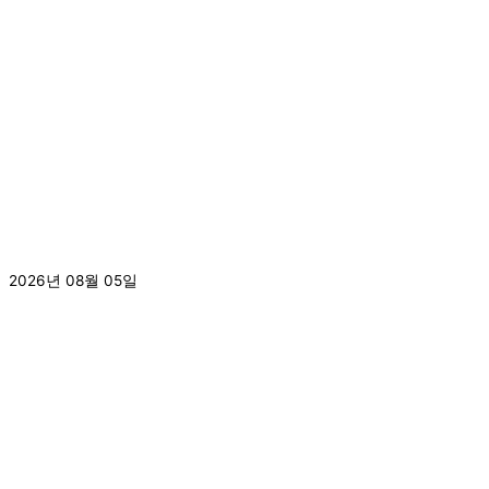
[2026.8.3.] 2026년 서라벌지역아동센터 문예활동지원사
업_실내클라이밍체험활동
2026년 08월 05일
더 보기 »