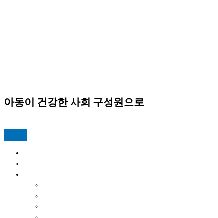
서라벌아카데미 지역아동센터
아동이 건강한 사회 구성원으로
서라벌 뉴스위크
Home
프로그램
센터활동
공지사항
실습신청
포토갤러리
행사캘린더