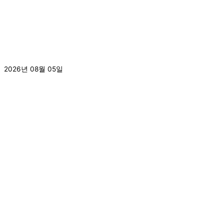
[2026.8.3.]8월 1주차 사회복지현장실습 수료
2026년 08월 05일
더 보기 »